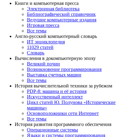
Книги и компьютерная пресса
Электронная библиотека
Библиографический справочник
Ведущие компьютерные издания
Игровая пресса
Все темы
Англо-русский компьютерный словарь
ИТ энциклопедия
11029 статей
Словарь
Вычисления в докомпьютерную эпоху
Великий почин
Возникновение программирования
Выставка счетных машин
Все темы
История вычислительной техники за рубежом
PDP-8: машина и её история
Искусственный интеллект
Цикл статей Ю. Полунова «Исторические
машины»
Основоположники сети Интернет
Все темы
История развития программного обеспечения
Операционные системы
Языки и системы программирования