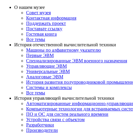
О нашем музее
Совет музея
Контактная информация
Поддержать проект
Поставьте ссылку
Гостевая книга
Все темы
История отечественной вычислительной техники
Машины по алфавитному указателю
Первые ЭВМ
Специализированные ЭВМ военного назначения
Управляющие ЭВМ
Универсальные ЭВМ
Аналоговые ЭВМ
История развития полупроводниковой промышлен
Системы и комплексы
Все темы
История управляющей вычислительной техники
Автоматизированные информационно-управляющи
Компьютерные технологии для встраиваемых сист
ПО и ОС для систем реального времени
Устройства связи с объектом
Разработчики
Производители