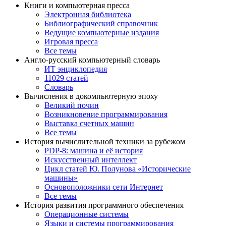
Книги и компьютерная пресса
Электронная библиотека
Библиографический справочник
Ведущие компьютерные издания
Игровая пресса
Все темы
Англо-русский компьютерный словарь
ИТ энциклопедия
11029 статей
Словарь
Вычисления в докомпьютерную эпоху
Великий почин
Возникновение программирования
Выставка счетных машин
Все темы
История вычислительной техники за рубежом
PDP-8: машина и её история
Искусственный интеллект
Цикл статей Ю. Полунова «Исторические
машины»
Основоположники сети Интернет
Все темы
История развития программного обеспечения
Операционные системы
Языки и системы программирования