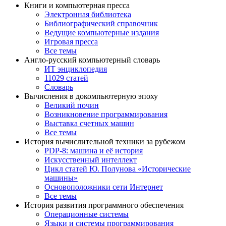
Книги и компьютерная пресса
Электронная библиотека
Библиографический справочник
Ведущие компьютерные издания
Игровая пресса
Все темы
Англо-русский компьютерный словарь
ИТ энциклопедия
11029 статей
Словарь
Вычисления в докомпьютерную эпоху
Великий почин
Возникновение программирования
Выставка счетных машин
Все темы
История вычислительной техники за рубежом
PDP-8: машина и её история
Искусственный интеллект
Цикл статей Ю. Полунова «Исторические
машины»
Основоположники сети Интернет
Все темы
История развития программного обеспечения
Операционные системы
Языки и системы программирования