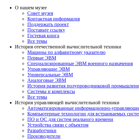
О нашем музее
Совет музея
Контактная информация
Поддержать проект
Поставьте ссылку
Гостевая книга
Все темы
История отечественной вычислительной техники
Машины по алфавитному указателю
Первые ЭВМ
Специализированные ЭВМ военного назначения
Управляющие ЭВМ
Универсальные ЭВМ
Аналоговые ЭВМ
История развития полупроводниковой промышлен
Системы и комплексы
Все темы
История управляющей вычислительной техники
Автоматизированные информационно-управляющи
Компьютерные технологии для встраиваемых сист
ПО и ОС для систем реального времени
Устройства связи с объектом
Разработчики
Производители