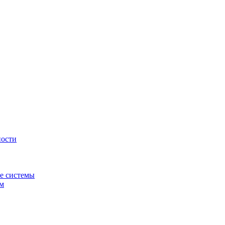
ности
е системы
ем