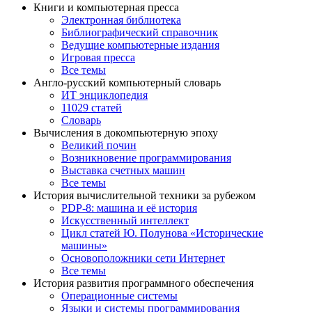
Книги и компьютерная пресса
Электронная библиотека
Библиографический справочник
Ведущие компьютерные издания
Игровая пресса
Все темы
Англо-русский компьютерный словарь
ИТ энциклопедия
11029 статей
Словарь
Вычисления в докомпьютерную эпоху
Великий почин
Возникновение программирования
Выставка счетных машин
Все темы
История вычислительной техники за рубежом
PDP-8: машина и её история
Искусственный интеллект
Цикл статей Ю. Полунова «Исторические
машины»
Основоположники сети Интернет
Все темы
История развития программного обеспечения
Операционные системы
Языки и системы программирования