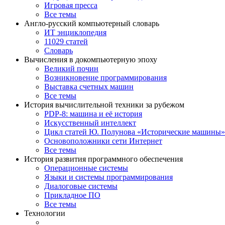
Игровая пресса
Все темы
Англо-русский компьютерный словарь
ИТ энциклопедия
11029 статей
Словарь
Вычисления в докомпьютерную эпоху
Великий почин
Возникновение программирования
Выставка счетных машин
Все темы
История вычислительной техники за рубежом
PDP-8: машина и её история
Искусственный интеллект
Цикл статей Ю. Полунова «Исторические машины»
Основоположники сети Интернет
Все темы
История развития программного обеспечения
Операционные системы
Языки и системы программирования
Диалоговые системы
Прикладное ПО
Все темы
Технологии