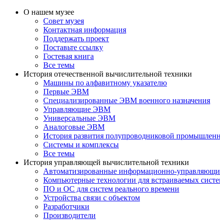
О нашем музее
Совет музея
Контактная информация
Поддержать проект
Поставьте ссылку
Гостевая книга
Все темы
История отечественной вычислительной техники
Машины по алфавитному указателю
Первые ЭВМ
Специализированные ЭВМ военного назначения
Управляющие ЭВМ
Универсальные ЭВМ
Аналоговые ЭВМ
История развития полупроводниковой промышлен
Системы и комплексы
Все темы
История управляющей вычислительной техники
Автоматизированные информационно-управляющи
Компьютерные технологии для встраиваемых сист
ПО и ОС для систем реального времени
Устройства связи с объектом
Разработчики
Производители