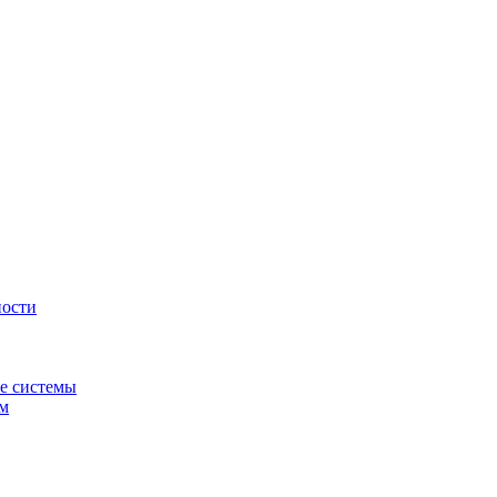
ности
е системы
ем