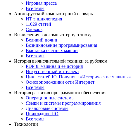
Игровая пресса
Все темы
Англо-русский компьютерный словарь
ИТ энциклопедия
11029 статей
Словарь
Вычисления в докомпьютерную эпоху
Великий почин
Возникновение программирования
Выставка счетных машин
Все темы
История вычислительной техники за рубежом
PDP-8: машина и её история
Искусственный интеллект
Цикл статей Ю. Полунова «Исторические машины»
Основоположники сети Интернет
Все темы
История развития программного обеспечения
Операционные системы
Языки и системы программирования
Диалоговые системы
Прикладное ПО
Все темы
Технологии