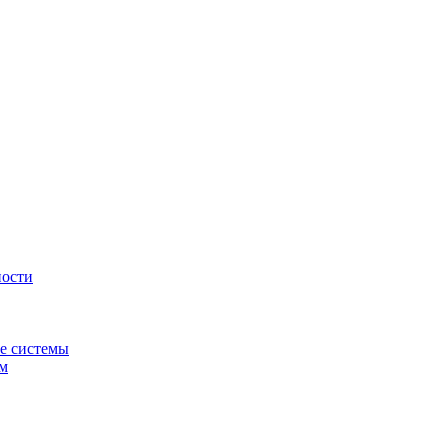
ности
е системы
ем