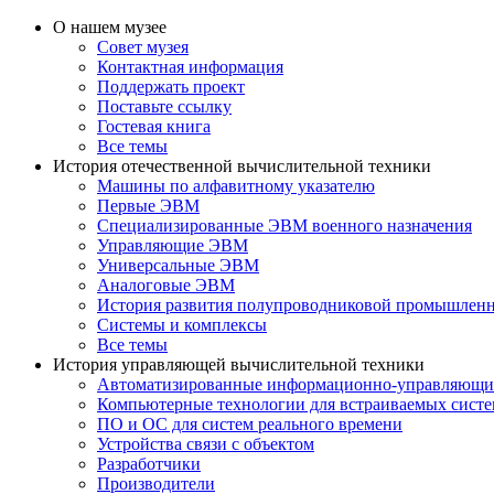
О нашем музее
Совет музея
Контактная информация
Поддержать проект
Поставьте ссылку
Гостевая книга
Все темы
История отечественной вычислительной техники
Машины по алфавитному указателю
Первые ЭВМ
Специализированные ЭВМ военного назначения
Управляющие ЭВМ
Универсальные ЭВМ
Аналоговые ЭВМ
История развития полупроводниковой промышлен
Системы и комплексы
Все темы
История управляющей вычислительной техники
Автоматизированные информационно-управляющи
Компьютерные технологии для встраиваемых сист
ПО и ОС для систем реального времени
Устройства связи с объектом
Разработчики
Производители