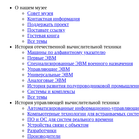
О нашем музее
Совет музея
Контактная информация
Поддержать проект
Поставьте ссылку
Гостевая книга
Все темы
История отечественной вычислительной техники
Машины по алфавитному указателю
Первые ЭВМ
Специализированные ЭВМ военного назначения
Управляющие ЭВМ
Универсальные ЭВМ
Аналоговые ЭВМ
История развития полупроводниковой промышлен
Системы и комплексы
Все темы
История управляющей вычислительной техники
Автоматизированные информационно-управляющи
Компьютерные технологии для встраиваемых сист
ПО и ОС для систем реального времени
Устройства связи с объектом
Разработчики
Производители