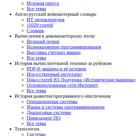
Игровая пресса
Все темы
Англо-русский компьютерный словарь
ИТ энциклопедия
11029 статей
Словарь
Вычисления в докомпьютерную эпоху
Великий почин
Возникновение программирования
Выставка счетных машин
Все темы
История вычислительной техники за рубежом
PDP-8: машина и её история
Искусственный интеллект
Цикл статей Ю. Полунова «Исторические машины»
Основоположники сети Интернет
Все темы
История развития программного обеспечения
Операционные системы
Языки и системы программирования
Диалоговые системы
Прикладное ПО
Все темы
Технологии
Системы