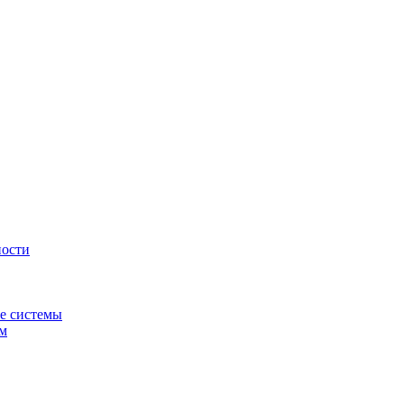
ности
е системы
ем