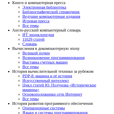
Книги и компьютерная пресса
Электронная библиотека
Библиографический справочник
Ведущие компьютерные издания
Игровая пресса
Все темы
Англо-русский компьютерный словарь
ИТ энциклопедия
11029 статей
Словарь
Вычисления в докомпьютерную эпоху
Великий почин
Возникновение программирования
Выставка счетных машин
Все темы
История вычислительной техники за рубежом
PDP-8: машина и её история
Искусственный интеллект
Цикл статей Ю. Полунова «Исторические
машины»
Основоположники сети Интернет
Все темы
История развития программного обеспечения
Операционные системы
Языки и системы программирования