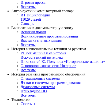
Игровая пресса
Все темы
Англо-русский компьютерный словарь
ИТ энциклопедия
11029 статей
Словарь
Вычисления в докомпьютерную эпоху
Великий почин
Возникновение программирования
Выставка счетных машин
Все темы
История вычислительной техники за рубежом
PDP-8: машина и её история
Искусственный интеллект
Цикл статей Ю. Полунова «Исторические машины»
Основоположники сети Интернет
Все темы
История развития программного обеспечения
Операционные системы
Языки и системы программирования
Диалоговые системы
Прикладное ПО
Все темы
Технологии
Системы