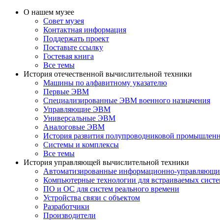
О нашем музее
Совет музея
Контактная информация
Поддержать проект
Поставьте ссылку
Гостевая книга
Все темы
История отечественной вычислительной техники
Машины по алфавитному указателю
Первые ЭВМ
Специализированные ЭВМ военного назначения
Управляющие ЭВМ
Универсальные ЭВМ
Аналоговые ЭВМ
История развития полупроводниковой промышлен
Системы и комплексы
Все темы
История управляющей вычислительной техники
Автоматизированные информационно-управляющи
Компьютерные технологии для встраиваемых сист
ПО и ОС для систем реального времени
Устройства связи с объектом
Разработчики
Производители