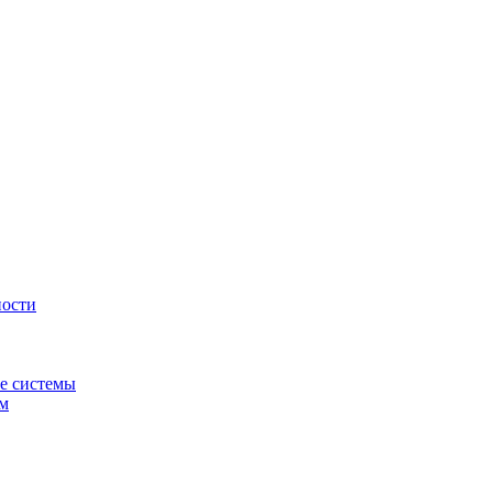
ности
е системы
ем