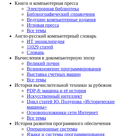
Книги и компьютерная пресса
Электронная библиотека
Библиографический справочник
Ведущие компьютерные издания
Игровая пресса
Все темы
Англо-русский компьютерный словарь
ИТ энциклопедия
11029 статей
Словарь
Вычисления в докомпьютерную эпоху
Великий почин
Возникновение программирования
Выставка счетных машин
Все темы
История вычислительной техники за рубежом
PDP-8: машина и её история
Искусственный интеллект
Цикл статей Ю. Полунова «Исторические
машины»
Основоположники сети Интернет
Все темы
История развития программного обеспечения
Операционные системы
Языки и системы программирования