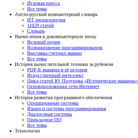
Игровая пресса
Все темы
Англо-русский компьютерный словарь
ИТ энциклопедия
11029 статей
Словарь
Вычисления в докомпьютерную эпоху
Великий почин
Возникновение программирования
Выставка счетных машин
Все темы
История вычислительной техники за рубежом
PDP-8: машина и её история
Искусственный интеллект
Цикл статей Ю. Полунова «Исторические машины»
Основоположники сети Интернет
Все темы
История развития программного обеспечения
Операционные системы
Языки и системы программирования
Диалоговые системы
Прикладное ПО
Все темы
Технологии