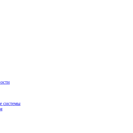
ности
е системы
ем