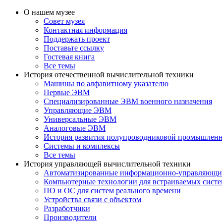
О нашем музее
Совет музея
Контактная информация
Поддержать проект
Поставьте ссылку
Гостевая книга
Все темы
История отечественной вычислительной техники
Машины по алфавитному указателю
Первые ЭВМ
Специализированные ЭВМ военного назначения
Управляющие ЭВМ
Универсальные ЭВМ
Аналоговые ЭВМ
История развития полупроводниковой промышлен
Системы и комплексы
Все темы
История управляющей вычислительной техники
Автоматизированные информационно-управляющи
Компьютерные технологии для встраиваемых сист
ПО и ОС для систем реального времени
Устройства связи с объектом
Разработчики
Производители