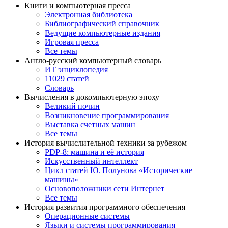
Книги и компьютерная пресса
Электронная библиотека
Библиографический справочник
Ведущие компьютерные издания
Игровая пресса
Все темы
Англо-русский компьютерный словарь
ИТ энциклопедия
11029 статей
Словарь
Вычисления в докомпьютерную эпоху
Великий почин
Возникновение программирования
Выставка счетных машин
Все темы
История вычислительной техники за рубежом
PDP-8: машина и её история
Искусственный интеллект
Цикл статей Ю. Полунова «Исторические
машины»
Основоположники сети Интернет
Все темы
История развития программного обеспечения
Операционные системы
Языки и системы программирования