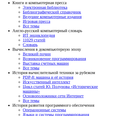
Книги и компьютерная пресса
Электронная библиотека
Библиографический справочник
Ведущие компьютерные издания
Игровая пресса
Все темы
Англо-русский компьютерный словарь
ИТ энциклопедия
11029 статей
Словарь
Вычисления в докомпьютерную эпоху
Великий почин
Возникновение программирования
Выставка счетных машин
Все темы
История вычислительной техники за рубежом
PDP-8: машина и её история
Искусственный интеллект
Цикл статей Ю. Полунова «Исторические
машины»
Основоположники сети Интернет
Все темы
История развития программного обеспечения
Операционные системы
Языки и системы программирования