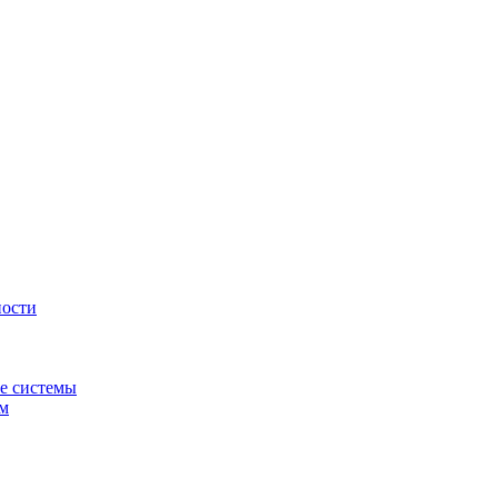
ности
е системы
ем