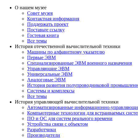
О нашем музее
Совет музея
Контактная информация
Поддержать проект
Поставьте ссылку
Гостевая книга
Все темы
История отечественной вычислительной техники
Машины по алфавитному указателю
Первые ЭВМ
Специализированные ЭВМ военного назначения
Управляющие ЭВМ
Универсальные ЭВМ
Аналоговые ЭВМ
История развития полупроводниковой промышлен
Системы и комплексы
Все темы
История управляющей вычислительной техники
Автоматизированные информационно-управляющи
Компьютерные технологии для встраиваемых сист
ПО и ОС для систем реального времени
Устройства связи с объектом
Разработчики
Производители