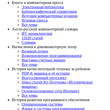
Книги и компьютерная пресса
Электронная библиотека
Библиографический справочник
Ведущие компьютерные издания
Игровая пресса
Все темы
Англо-русский компьютерный словарь
ИТ энциклопедия
11029 статей
Словарь
Вычисления в докомпьютерную эпоху
Великий почин
Возникновение программирования
Выставка счетных машин
Все темы
История вычислительной техники за рубежом
PDP-8: машина и её история
Искусственный интеллект
Цикл статей Ю. Полунова «Исторические
машины»
Основоположники сети Интернет
Все темы
История развития программного обеспечения
Операционные системы
Языки и системы программирования