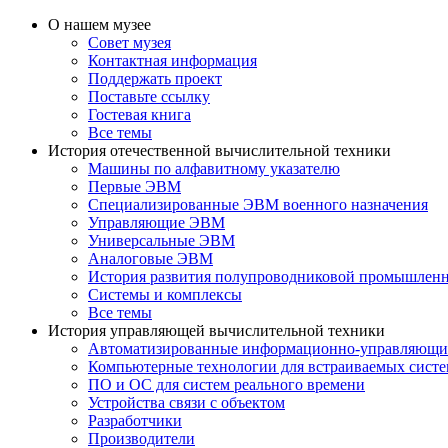
О нашем музее
Совет музея
Контактная информация
Поддержать проект
Поставьте ссылку
Гостевая книга
Все темы
История отечественной вычислительной техники
Машины по алфавитному указателю
Первые ЭВМ
Специализированные ЭВМ военного назначения
Управляющие ЭВМ
Универсальные ЭВМ
Аналоговые ЭВМ
История развития полупроводниковой промышлен
Системы и комплексы
Все темы
История управляющей вычислительной техники
Автоматизированные информационно-управляющи
Компьютерные технологии для встраиваемых сист
ПО и ОС для систем реального времени
Устройства связи с объектом
Разработчики
Производители