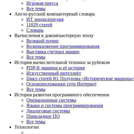
Игровая пресса
Все темы
Англо-русский компьютерный словарь
ИТ энциклопедия
11029 статей
Словарь
Вычисления в докомпьютерную эпоху
Великий почин
Возникновение программирования
Выставка счетных машин
Все темы
История вычислительной техники за рубежом
PDP-8: машина и её история
Искусственный интеллект
Цикл статей Ю. Полунова «Исторические машины»
Основоположники сети Интернет
Все темы
История развития программного обеспечения
Операционные системы
Языки и системы программирования
Диалоговые системы
Прикладное ПО
Все темы
Технологии