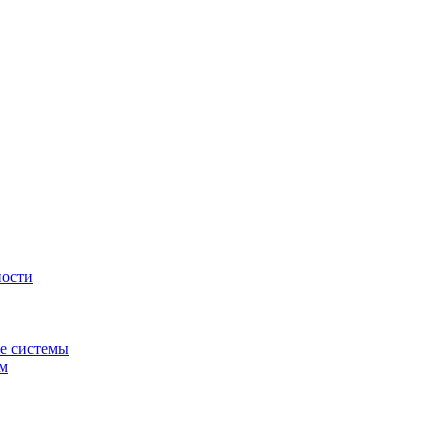
ности
е системы
ем