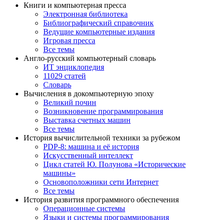
Книги и компьютерная пресса
Электронная библиотека
Библиографический справочник
Ведущие компьютерные издания
Игровая пресса
Все темы
Англо-русский компьютерный словарь
ИТ энциклопедия
11029 статей
Словарь
Вычисления в докомпьютерную эпоху
Великий почин
Возникновение программирования
Выставка счетных машин
Все темы
История вычислительной техники за рубежом
PDP-8: машина и её история
Искусственный интеллект
Цикл статей Ю. Полунова «Исторические
машины»
Основоположники сети Интернет
Все темы
История развития программного обеспечения
Операционные системы
Языки и системы программирования