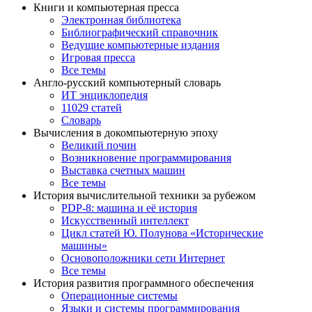
Книги и компьютерная пресса
Электронная библиотека
Библиографический справочник
Ведущие компьютерные издания
Игровая пресса
Все темы
Англо-русский компьютерный словарь
ИТ энциклопедия
11029 статей
Словарь
Вычисления в докомпьютерную эпоху
Великий почин
Возникновение программирования
Выставка счетных машин
Все темы
История вычислительной техники за рубежом
PDP-8: машина и её история
Искусственный интеллект
Цикл статей Ю. Полунова «Исторические
машины»
Основоположники сети Интернет
Все темы
История развития программного обеспечения
Операционные системы
Языки и системы программирования