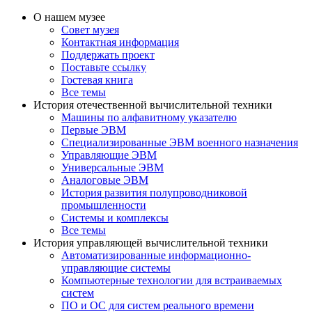
О нашем музее
Совет музея
Контактная информация
Поддержать проект
Поставьте ссылку
Гостевая книга
Все темы
История отечественной вычислительной техники
Машины по алфавитному указателю
Первые ЭВМ
Специализированные ЭВМ военного назначения
Управляющие ЭВМ
Универсальные ЭВМ
Аналоговые ЭВМ
История развития полупроводниковой
промышленности
Системы и комплексы
Все темы
История управляющей вычислительной техники
Автоматизированные информационно-
управляющие системы
Компьютерные технологии для встраиваемых
систем
ПО и ОС для систем реального времени