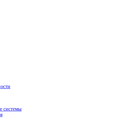
ности
е системы
ем