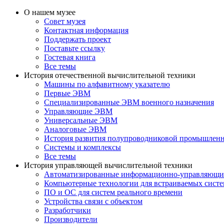
О нашем музее
Совет музея
Контактная информация
Поддержать проект
Поставьте ссылку
Гостевая книга
Все темы
История отечественной вычислительной техники
Машины по алфавитному указателю
Первые ЭВМ
Специализированные ЭВМ военного назначения
Управляющие ЭВМ
Универсальные ЭВМ
Аналоговые ЭВМ
История развития полупроводниковой промышлен
Системы и комплексы
Все темы
История управляющей вычислительной техники
Автоматизированные информационно-управляющи
Компьютерные технологии для встраиваемых сист
ПО и ОС для систем реального времени
Устройства связи с объектом
Разработчики
Производители