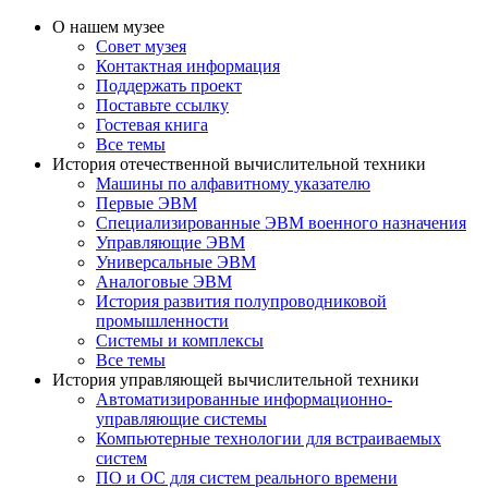
О нашем музее
Совет музея
Контактная информация
Поддержать проект
Поставьте ссылку
Гостевая книга
Все темы
История отечественной вычислительной техники
Машины по алфавитному указателю
Первые ЭВМ
Специализированные ЭВМ военного назначения
Управляющие ЭВМ
Универсальные ЭВМ
Аналоговые ЭВМ
История развития полупроводниковой
промышленности
Системы и комплексы
Все темы
История управляющей вычислительной техники
Автоматизированные информационно-
управляющие системы
Компьютерные технологии для встраиваемых
систем
ПО и ОС для систем реального времени