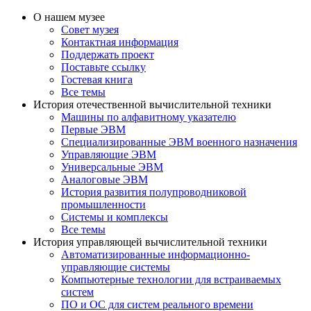
О нашем музее
Совет музея
Контактная информация
Поддержать проект
Поставьте ссылку
Гостевая книга
Все темы
История отечественной вычислительной техники
Машины по алфавитному указателю
Первые ЭВМ
Специализированные ЭВМ военного назначения
Управляющие ЭВМ
Универсальные ЭВМ
Аналоговые ЭВМ
История развития полупроводниковой
промышленности
Системы и комплексы
Все темы
История управляющей вычислительной техники
Автоматизированные информационно-
управляющие системы
Компьютерные технологии для встраиваемых
систем
ПО и ОС для систем реального времени