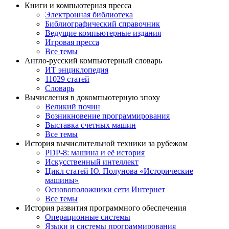
Книги и компьютерная пресса
Электронная библиотека
Библиографический справочник
Ведущие компьютерные издания
Игровая пресса
Все темы
Англо-русский компьютерный словарь
ИТ энциклопедия
11029 статей
Словарь
Вычисления в докомпьютерную эпоху
Великий почин
Возникновение программирования
Выставка счетных машин
Все темы
История вычислительной техники за рубежом
PDP-8: машина и её история
Искусственный интеллект
Цикл статей Ю. Полунова «Исторические
машины»
Основоположники сети Интернет
Все темы
История развития программного обеспечения
Операционные системы
Языки и системы программирования