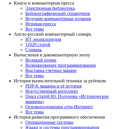
Книги и компьютерная пресса
Электронная библиотека
Библиографический справочник
Ведущие компьютерные издания
Игровая пресса
Все темы
Англо-русский компьютерный словарь
ИТ энциклопедия
11029 статей
Словарь
Вычисления в докомпьютерную эпоху
Великий почин
Возникновение программирования
Выставка счетных машин
Все темы
История вычислительной техники за рубежом
PDP-8: машина и её история
Искусственный интеллект
Цикл статей Ю. Полунова «Исторические
машины»
Основоположники сети Интернет
Все темы
История развития программного обеспечения
Операционные системы
Языки и системы программирования