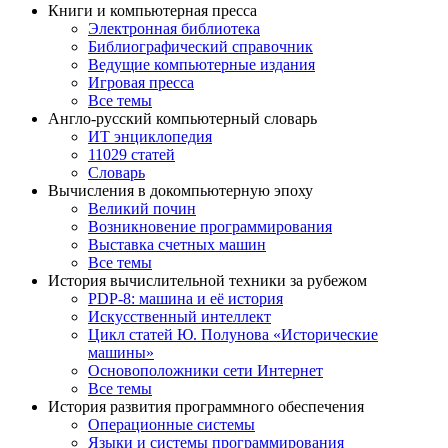
Книги и компьютерная пресса
Электронная библиотека
Библиографический справочник
Ведущие компьютерные издания
Игровая пресса
Все темы
Англо-русский компьютерный словарь
ИТ энциклопедия
11029 статей
Словарь
Вычисления в докомпьютерную эпоху
Великий почин
Возникновение программирования
Выставка счетных машин
Все темы
История вычислительной техники за рубежом
PDP-8: машина и её история
Искусственный интеллект
Цикл статей Ю. Полунова «Исторические
машины»
Основоположники сети Интернет
Все темы
История развития программного обеспечения
Операционные системы
Языки и системы программирования