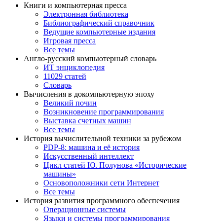
Книги и компьютерная пресса
Электронная библиотека
Библиографический справочник
Ведущие компьютерные издания
Игровая пресса
Все темы
Англо-русский компьютерный словарь
ИТ энциклопедия
11029 статей
Словарь
Вычисления в докомпьютерную эпоху
Великий почин
Возникновение программирования
Выставка счетных машин
Все темы
История вычислительной техники за рубежом
PDP-8: машина и её история
Искусственный интеллект
Цикл статей Ю. Полунова «Исторические
машины»
Основоположники сети Интернет
Все темы
История развития программного обеспечения
Операционные системы
Языки и системы программирования