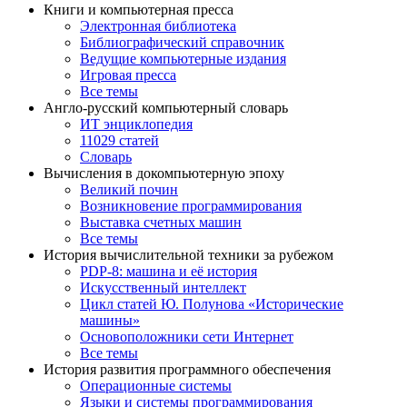
Книги и компьютерная пресса
Электронная библиотека
Библиографический справочник
Ведущие компьютерные издания
Игровая пресса
Все темы
Англо-русский компьютерный словарь
ИТ энциклопедия
11029 статей
Словарь
Вычисления в докомпьютерную эпоху
Великий почин
Возникновение программирования
Выставка счетных машин
Все темы
История вычислительной техники за рубежом
PDP-8: машина и её история
Искусственный интеллект
Цикл статей Ю. Полунова «Исторические
машины»
Основоположники сети Интернет
Все темы
История развития программного обеспечения
Операционные системы
Языки и системы программирования