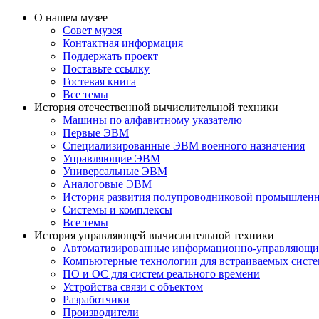
О нашем музее
Совет музея
Контактная информация
Поддержать проект
Поставьте ссылку
Гостевая книга
Все темы
История отечественной вычислительной техники
Машины по алфавитному указателю
Первые ЭВМ
Специализированные ЭВМ военного назначения
Управляющие ЭВМ
Универсальные ЭВМ
Аналоговые ЭВМ
История развития полупроводниковой промышлен
Системы и комплексы
Все темы
История управляющей вычислительной техники
Автоматизированные информационно-управляющи
Компьютерные технологии для встраиваемых сист
ПО и ОС для систем реального времени
Устройства связи с объектом
Разработчики
Производители