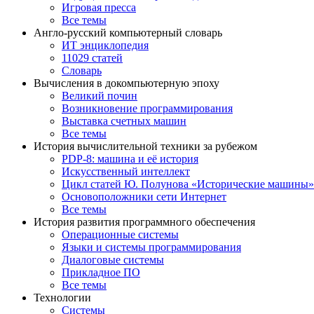
Игровая пресса
Все темы
Англо-русский компьютерный словарь
ИТ энциклопедия
11029 статей
Словарь
Вычисления в докомпьютерную эпоху
Великий почин
Возникновение программирования
Выставка счетных машин
Все темы
История вычислительной техники за рубежом
PDP-8: машина и её история
Искусственный интеллект
Цикл статей Ю. Полунова «Исторические машины»
Основоположники сети Интернет
Все темы
История развития программного обеспечения
Операционные системы
Языки и системы программирования
Диалоговые системы
Прикладное ПО
Все темы
Технологии
Системы