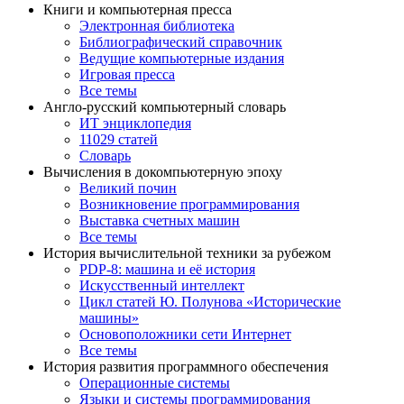
Книги и компьютерная пресса
Электронная библиотека
Библиографический справочник
Ведущие компьютерные издания
Игровая пресса
Все темы
Англо-русский компьютерный словарь
ИТ энциклопедия
11029 статей
Словарь
Вычисления в докомпьютерную эпоху
Великий почин
Возникновение программирования
Выставка счетных машин
Все темы
История вычислительной техники за рубежом
PDP-8: машина и её история
Искусственный интеллект
Цикл статей Ю. Полунова «Исторические
машины»
Основоположники сети Интернет
Все темы
История развития программного обеспечения
Операционные системы
Языки и системы программирования