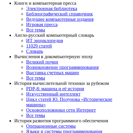
Книги и компьютерная пресса
Электронная библиотека
Библиографический справочник
Ведущие компьютерные издания
Игровая пресса
Все темы
Англо-русский компьютерный словарь
ИТ энциклопедия
11029 статей
Словарь
Вычисления в докомпьютерную эпоху
Великий почин
Возникновение программирования
Выставка счетных машин
Все темы
История вычислительной техники за рубежом
PDP-8: машина и её история
Искусственный интеллект
Цикл статей Ю. Полунова «Исторические
машины»
Основоположники сети Интернет
Все темы
История развития программного обеспечения
Операционные системы
Языки и системы программирования