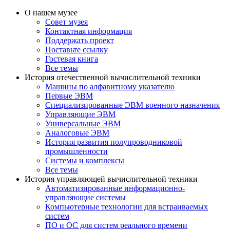
О нашем музее
Совет музея
Контактная информация
Поддержать проект
Поставьте ссылку
Гостевая книга
Все темы
История отечественной вычислительной техники
Машины по алфавитному указателю
Первые ЭВМ
Специализированные ЭВМ военного назначения
Управляющие ЭВМ
Универсальные ЭВМ
Аналоговые ЭВМ
История развития полупроводниковой
промышленности
Системы и комплексы
Все темы
История управляющей вычислительной техники
Автоматизированные информационно-
управляющие системы
Компьютерные технологии для встраиваемых
систем
ПО и ОС для систем реального времени