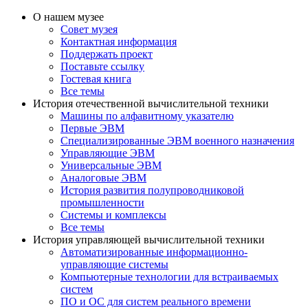
О нашем музее
Совет музея
Контактная информация
Поддержать проект
Поставьте ссылку
Гостевая книга
Все темы
История отечественной вычислительной техники
Машины по алфавитному указателю
Первые ЭВМ
Специализированные ЭВМ военного назначения
Управляющие ЭВМ
Универсальные ЭВМ
Аналоговые ЭВМ
История развития полупроводниковой
промышленности
Системы и комплексы
Все темы
История управляющей вычислительной техники
Автоматизированные информационно-
управляющие системы
Компьютерные технологии для встраиваемых
систем
ПО и ОС для систем реального времени