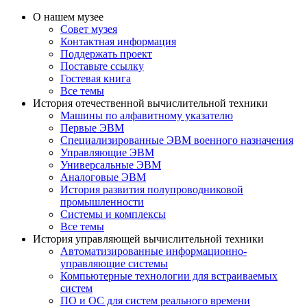
О нашем музее
Совет музея
Контактная информация
Поддержать проект
Поставьте ссылку
Гостевая книга
Все темы
История отечественной вычислительной техники
Машины по алфавитному указателю
Первые ЭВМ
Специализированные ЭВМ военного назначения
Управляющие ЭВМ
Универсальные ЭВМ
Аналоговые ЭВМ
История развития полупроводниковой
промышленности
Системы и комплексы
Все темы
История управляющей вычислительной техники
Автоматизированные информационно-
управляющие системы
Компьютерные технологии для встраиваемых
систем
ПО и ОС для систем реального времени