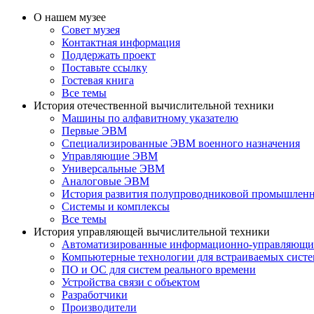
О нашем музее
Совет музея
Контактная информация
Поддержать проект
Поставьте ссылку
Гостевая книга
Все темы
История отечественной вычислительной техники
Машины по алфавитному указателю
Первые ЭВМ
Специализированные ЭВМ военного назначения
Управляющие ЭВМ
Универсальные ЭВМ
Аналоговые ЭВМ
История развития полупроводниковой промышлен
Системы и комплексы
Все темы
История управляющей вычислительной техники
Автоматизированные информационно-управляющи
Компьютерные технологии для встраиваемых сист
ПО и ОС для систем реального времени
Устройства связи с объектом
Разработчики
Производители