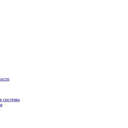
ности
е системы
ем