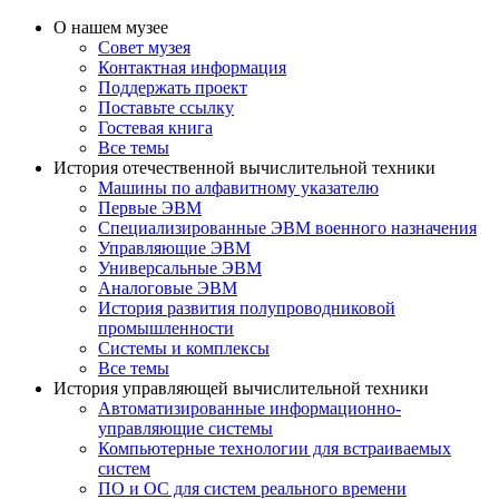
О нашем музее
Совет музея
Контактная информация
Поддержать проект
Поставьте ссылку
Гостевая книга
Все темы
История отечественной вычислительной техники
Машины по алфавитному указателю
Первые ЭВМ
Специализированные ЭВМ военного назначения
Управляющие ЭВМ
Универсальные ЭВМ
Аналоговые ЭВМ
История развития полупроводниковой
промышленности
Системы и комплексы
Все темы
История управляющей вычислительной техники
Автоматизированные информационно-
управляющие системы
Компьютерные технологии для встраиваемых
систем
ПО и ОС для систем реального времени