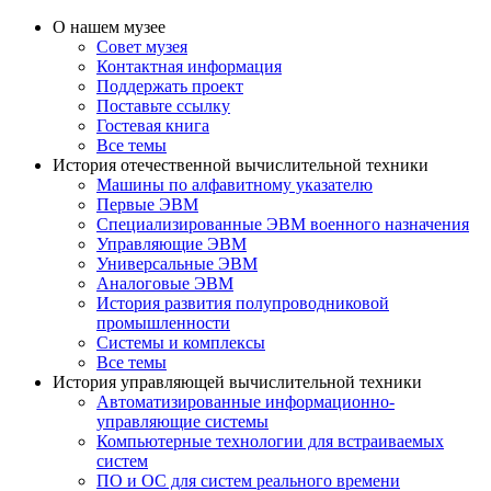
О нашем музее
Совет музея
Контактная информация
Поддержать проект
Поставьте ссылку
Гостевая книга
Все темы
История отечественной вычислительной техники
Машины по алфавитному указателю
Первые ЭВМ
Специализированные ЭВМ военного назначения
Управляющие ЭВМ
Универсальные ЭВМ
Аналоговые ЭВМ
История развития полупроводниковой
промышленности
Системы и комплексы
Все темы
История управляющей вычислительной техники
Автоматизированные информационно-
управляющие системы
Компьютерные технологии для встраиваемых
систем
ПО и ОС для систем реального времени