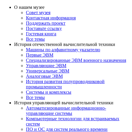
О нашем музее
Совет музея
Контактная информация
Поддержать проект
Поставьте ссылку
Гостевая книга
Все темы
История отечественной вычислительной техники
Машины по алфавитному указателю
Первые ЭВМ
Специализированные ЭВМ военного назначения
Управляющие ЭВМ
Универсальные ЭВМ
Аналоговые ЭВМ
История развития полупроводниковой
промышленности
Системы и комплексы
Все темы
История управляющей вычислительной техники
Автоматизированные информационно-
управляющие системы
Компьютерные технологии для встраиваемых
систем
ПО и ОС для систем реального времени