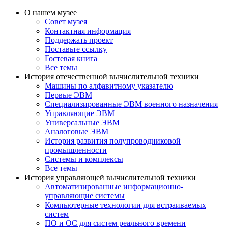
О нашем музее
Совет музея
Контактная информация
Поддержать проект
Поставьте ссылку
Гостевая книга
Все темы
История отечественной вычислительной техники
Машины по алфавитному указателю
Первые ЭВМ
Специализированные ЭВМ военного назначения
Управляющие ЭВМ
Универсальные ЭВМ
Аналоговые ЭВМ
История развития полупроводниковой
промышленности
Системы и комплексы
Все темы
История управляющей вычислительной техники
Автоматизированные информационно-
управляющие системы
Компьютерные технологии для встраиваемых
систем
ПО и ОС для систем реального времени