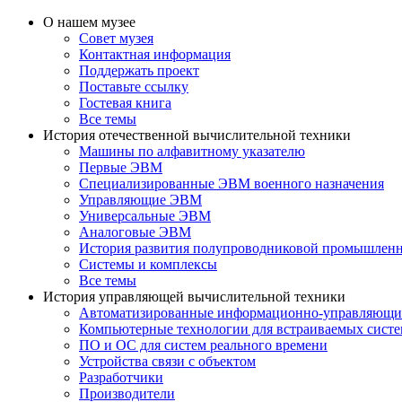
О нашем музее
Совет музея
Контактная информация
Поддержать проект
Поставьте ссылку
Гостевая книга
Все темы
История отечественной вычислительной техники
Машины по алфавитному указателю
Первые ЭВМ
Специализированные ЭВМ военного назначения
Управляющие ЭВМ
Универсальные ЭВМ
Аналоговые ЭВМ
История развития полупроводниковой промышлен
Системы и комплексы
Все темы
История управляющей вычислительной техники
Автоматизированные информационно-управляющи
Компьютерные технологии для встраиваемых сист
ПО и ОС для систем реального времени
Устройства связи с объектом
Разработчики
Производители