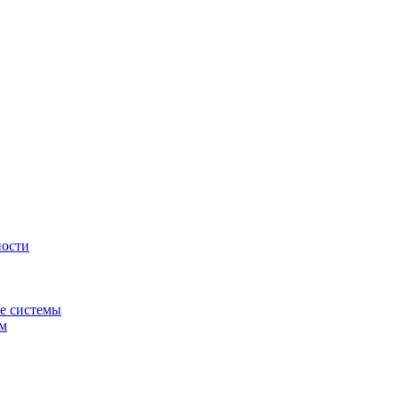
ности
е системы
ем