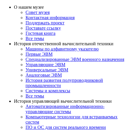
О нашем музее
Совет музея
Контактная информация
Поддержать проект
Поставьте ссылку
Гостевая книга
Все темы
История отечественной вычислительной техники
Машины по алфавитному указателю
Первые ЭВМ
Специализированные ЭВМ военного назначения
Управляющие ЭВМ
Универсальные ЭВМ
Аналоговые ЭВМ
История развития полупроводниковой
промышленности
Системы и комплексы
Все темы
История управляющей вычислительной техники
Автоматизированные информационно-
управляющие системы
Компьютерные технологии для встраиваемых
систем
ПО и ОС для систем реального времени