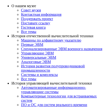
О нашем музее
Совет музея
Контактная информация
Поддержать проект
Поставьте ссылку
Гостевая книга
Все темы
История отечественной вычислительной техники
Машины по алфавитному указателю
Первые ЭВМ
Специализированные ЭВМ военного назначения
Управляющие ЭВМ
Универсальные ЭВМ
Аналоговые ЭВМ
История развития полупроводниковой
промышленности
Системы и комплексы
Все темы
История управляющей вычислительной техники
Автоматизированные информационно-
управляющие системы
Компьютерные технологии для встраиваемых
систем
ПО и ОС для систем реального времени