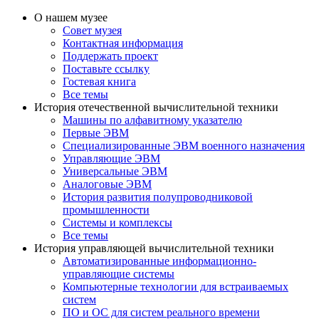
О нашем музее
Совет музея
Контактная информация
Поддержать проект
Поставьте ссылку
Гостевая книга
Все темы
История отечественной вычислительной техники
Машины по алфавитному указателю
Первые ЭВМ
Специализированные ЭВМ военного назначения
Управляющие ЭВМ
Универсальные ЭВМ
Аналоговые ЭВМ
История развития полупроводниковой
промышленности
Системы и комплексы
Все темы
История управляющей вычислительной техники
Автоматизированные информационно-
управляющие системы
Компьютерные технологии для встраиваемых
систем
ПО и ОС для систем реального времени