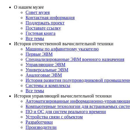
О нашем музее
Совет музея
Контактная информация
Поддержать проект
Поставьте ссылку
Гостевая книга
Все темы
История отечественной вычислительной техники
Машины по алфавитному указателю
Первые ЭВМ
Специализированные ЭВМ военного назначения
Управляющие ЭВМ
Универсальные ЭВМ
Аналоговые ЭВМ
История развития полупроводниковой промышлен
Системы и комплексы
Все темы
История управляющей вычислительной техники
Автоматизированные информационно-управляющи
Компьютерные технологии для встраиваемых сист
ПО и ОС для систем реального времени
Устройства связи с объектом
Разработчики
Производители