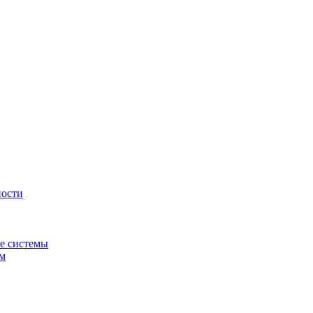
ности
е системы
ем