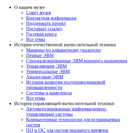
О нашем музее
Совет музея
Контактная информация
Поддержать проект
Поставьте ссылку
Гостевая книга
Все темы
История отечественной вычислительной техники
Машины по алфавитному указателю
Первые ЭВМ
Специализированные ЭВМ военного назначения
Управляющие ЭВМ
Универсальные ЭВМ
Аналоговые ЭВМ
История развития полупроводниковой
промышленности
Системы и комплексы
Все темы
История управляющей вычислительной техники
Автоматизированные информационно-
управляющие системы
Компьютерные технологии для встраиваемых
систем
ПО и ОС для систем реального времени