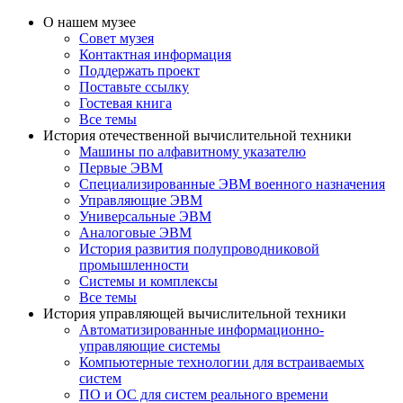
О нашем музее
Совет музея
Контактная информация
Поддержать проект
Поставьте ссылку
Гостевая книга
Все темы
История отечественной вычислительной техники
Машины по алфавитному указателю
Первые ЭВМ
Специализированные ЭВМ военного назначения
Управляющие ЭВМ
Универсальные ЭВМ
Аналоговые ЭВМ
История развития полупроводниковой
промышленности
Системы и комплексы
Все темы
История управляющей вычислительной техники
Автоматизированные информационно-
управляющие системы
Компьютерные технологии для встраиваемых
систем
ПО и ОС для систем реального времени