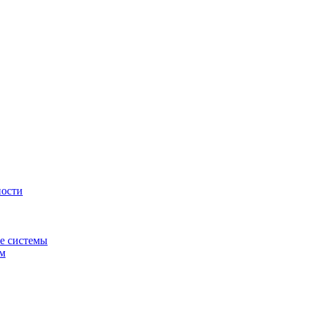
ности
е системы
ем