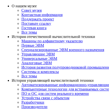
О нашем музее
Совет музея
Контактная информация
Поддержать проект
Поставьте ссылку
Гостевая книга
Все темы
История отечественной вычислительной техники
Машины по алфавитному указателю
Первые ЭВМ
Специализированные ЭВМ военного назначения
Управляющие ЭВМ
Универсальные ЭВМ
Аналоговые ЭВМ
История развития полупроводниковой промышлен
Системы и комплексы
Все темы
История управляющей вычислительной техники
Автоматизированные информационно-управляющи
Компьютерные технологии для встраиваемых сист
ПО и ОС для систем реального времени
Устройства связи с объектом
Разработчики
Производители