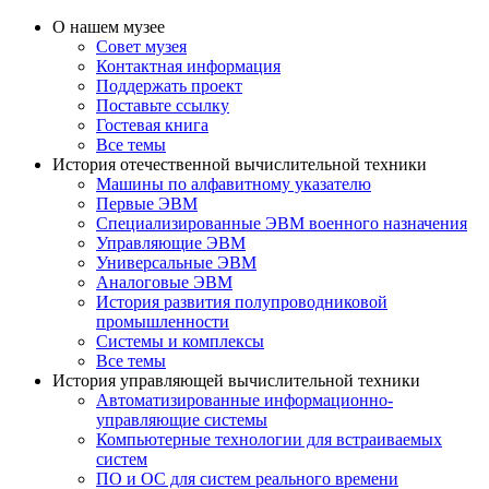
О нашем музее
Совет музея
Контактная информация
Поддержать проект
Поставьте ссылку
Гостевая книга
Все темы
История отечественной вычислительной техники
Машины по алфавитному указателю
Первые ЭВМ
Специализированные ЭВМ военного назначения
Управляющие ЭВМ
Универсальные ЭВМ
Аналоговые ЭВМ
История развития полупроводниковой
промышленности
Системы и комплексы
Все темы
История управляющей вычислительной техники
Автоматизированные информационно-
управляющие системы
Компьютерные технологии для встраиваемых
систем
ПО и ОС для систем реального времени