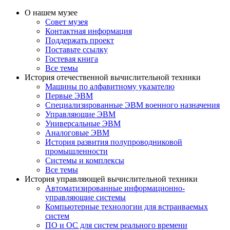
О нашем музее
Совет музея
Контактная информация
Поддержать проект
Поставьте ссылку
Гостевая книга
Все темы
История отечественной вычислительной техники
Машины по алфавитному указателю
Первые ЭВМ
Специализированные ЭВМ военного назначения
Управляющие ЭВМ
Универсальные ЭВМ
Аналоговые ЭВМ
История развития полупроводниковой
промышленности
Системы и комплексы
Все темы
История управляющей вычислительной техники
Автоматизированные информационно-
управляющие системы
Компьютерные технологии для встраиваемых
систем
ПО и ОС для систем реального времени